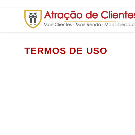
TERMOS DE USO
Estes termos de 
uso deste site. A
concorda com est
favor, consulte 