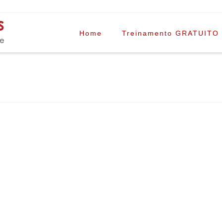
Home
Treinamento GRATUITO
serviço regulam o
o acessá-lo você
es termos. Por
regularmente os